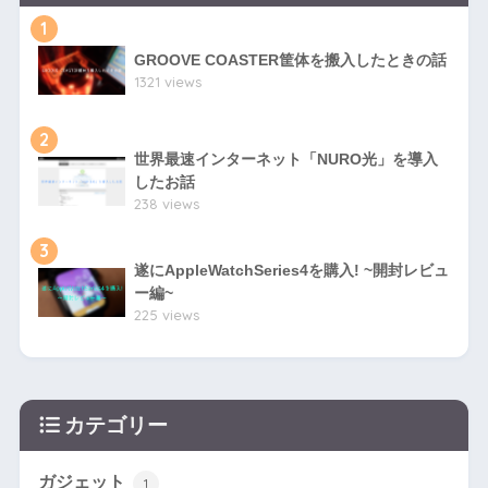
1
GROOVE COASTER筐体を搬入したときの話
1321 views
2
世界最速インターネット「NURO光」を導入
したお話
238 views
3
遂にAppleWatchSeries4を購入! ~開封レビュ
ー編~
225 views
カテゴリー
ガジェット
1