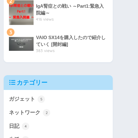
2
IgA腎症との戦い ～Part1:緊急入
院編～
416 views
3
VAIO SX14を購入したので紹介し
ていく [開封編]
383 views
カテゴリー
ガジェット
5
ネットワーク
2
日記
4